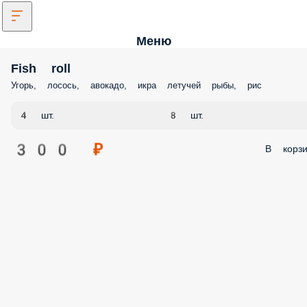
Меню
Fish roll
Угорь, лосось, авокадо, икра летучей рыбы, рис
4 шт.
8 шт.
300 ₽
В корзи