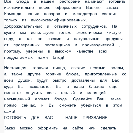
исключительно после оформления Вашего заказа. Команда
наших поваров и менеджеров состоит только из
высококвалифицированных, доброжелательных и
отзывчивых сотрудников. На кухне мы используем только
экологически чистую воду, а так же свежие и натуральные
продукты от проверенных поставщиков и производителей ,
поэтому, уверены в высоком качестве всех предлагаемых
нами блюд!
Настоящая, горячая пицца, свежие нежные роллы, а также
другие горячие блюда, приготовленные со всей душой,
будут быстро доставлены для Вас куда Вы пожелаете. Вы и
ваши близкие еще сможете ощутить весь теплый и
манящий насыщенный аромат блюда. Сделайте Ваш заказ
прямо сейчас, и Вы сможете убедиться в этом сами!
ГОТОВИТЬ ДЛЯ ВАС – НАШЕ ПРИЗВАНИЕ!
Заказ можно оформить на сайте или сделать заказ по
телефонам:
☎
8 (927) 637-2000
Наш оператор с радостью примет Ваш заказ и уточнит
детали и условия доставки.